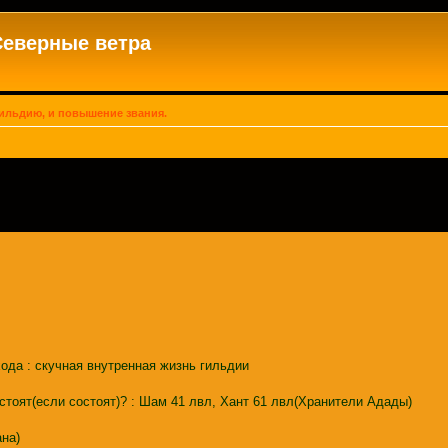
Северные ветра
гильдию, и повышение звания.
хода : скучная внутренная жизнь гильдии
остоят(если состоят)? : Шам 41 лвл, Хант 61 лвл(Хранители Адады)
ана)