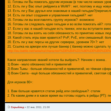
11. Готовы ли Вы помогать другим игрокам (в том числе низких уров
12. Есть ли у Вас опыт рейдинга в WoW? : нет, поэтому и ищу нову
13. Есть ли у Вас друзья или знакомые в нашей гильдии?(перечисли
14. Есть ли опыт создания и управления гильдией?: нет
15. Готовы ли вы возглавлять группу игроков?: возможно
16. Готовы ли следовать идее гильдии и во всём помогать ей?: гото
17. Если у вас в нашей гильдии есть твинки, или вы вступаете вмес
18. Готовы ли вы взять на себя обязанность по принятию новых л
19. Какой стиль игры вам нравится? PvP, PvE, или смешанный: бо
20. Есть ли у вас персы на других серверах, уровнем 70+?: нет
21. Ссылка на армори или лучше баннер ( баннер можно сделать т
http://eu.battle.net/wow/ru/character/%D0%B4%D1%80
Какое направление званий хотели бы выбрать?: Начнем с воина..
1) Воин - мало обязанностей и привилегий
2) Воин Тьмы - больше обязанностей и привилегий, но тёмная сфер
3) Воин Света - ещё больше обязанностей и привилегий, светлая с
Для игроков 80+:
1. Вам больше нравятся статик рейд или свободные?: статик
2. По каким дням и в какое время вы готовы ходить в рейды (РТ): пн
Серыйлед
» 22 янв, 2011, 21:00