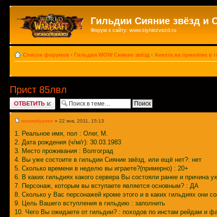
Гильдии Сияние звёзд и 
Форум к сайту: www.siyniezvezd.ru
Список форумов
‹
Гильдия WOW Сияние звёзд
‹
Анкета на принятие в 
Прист 85лвл
Ответить
ovsmolyanov
» 22 янв, 2011, 15:13
1. Реальное имя, пол : Олег, М.
2. Дата рождения (ч/м/г): 30.03.1983
3. Место проживания : Волгоград
4. Вы уже состоите в гильдии Сияние звёзд, или ещё нет?: нет
5. Сколько времени в неделю вы играете?(примерно) : 20+
6. В каких гильдиях какого сервера Вы состояли ранее и причина у
7. Персонаж, которым вы вступаете является основным? : ДА
8. Сколько у Вас персонажей кроме этого и в каких гильдиях они с
9. Цель Вашего вступления в гильдию : заполнить
10. Чего Вы ожидаете от гильдии? : походов по инстам рейдам и ф