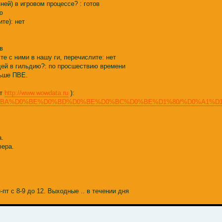
ней) в игровом процессе? : готов
ю
те): нет
в
те с ними в нашу ги, перечислите: нет
юдей в гильдию?: по просшествию времени
льше ПВЕ.
ут
http://www.wowdata.ru
):
%D0%B0%D0%BA%D0%BE%D0%BD%D0%BE%D0%BC%D0%BE%D1%80/%D0%A1
а.
фера.
-пт с 8-9 до 12. Выходные .. в течении дня