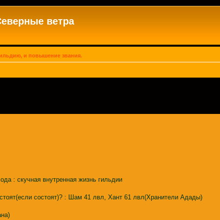
Северные ветра
гильдию, и повышение звания.
хода : скучная внутренная жизнь гильдии
остоят(если состоят)? : Шам 41 лвл, Хант 61 лвл(Хранители Адады)
ана)