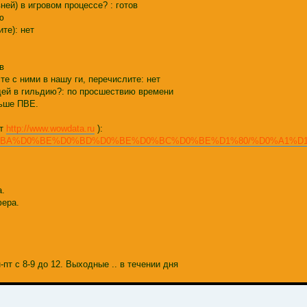
ней) в игровом процессе? : готов
ю
те): нет
в
те с ними в нашу ги, перечислите: нет
юдей в гильдию?: по просшествию времени
льше ПВЕ.
ут
http://www.wowdata.ru
):
%D0%B0%D0%BA%D0%BE%D0%BD%D0%BE%D0%BC%D0%BE%D1%80/%D0%A1
а.
фера.
-пт с 8-9 до 12. Выходные .. в течении дня