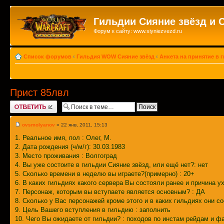
Гильдии Сияние звёзд и 
Форум к сайту: www.siyniezvezd.ru
Список форумов
‹
Гильдия WOW Сияние звёзд
‹
Анкета на принятие в 
Прист 85лвл
Ответить
ovsmolyanov
» 22 янв, 2011, 15:13
1. Реальное имя, пол : Олег, М.
2. Дата рождения (ч/м/г): 30.03.1983
3. Место проживания : Волгоград
4. Вы уже состоите в гильдии Сияние звёзд, или ещё нет?: нет
5. Сколько времени в неделю вы играете?(примерно) : 20+
6. В каких гильдиях какого сервера Вы состояли ранее и причина у
7. Персонаж, которым вы вступаете является основным? : ДА
8. Сколько у Вас персонажей кроме этого и в каких гильдиях они с
9. Цель Вашего вступления в гильдию : заполнить
10. Чего Вы ожидаете от гильдии? : походов по инстам рейдам и ф