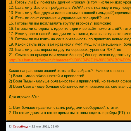
11. Готовы ли Вы помогать другим игрокам (в том числе низких уров
12. Есть ли у Вас опыт рейдинга в WoW? : нет, поэтому и ищу нову
13. Есть ли у Вас друзья или знакомые в нашей гильдии?(перечисли
14. Есть ли опыт создания и управления гильдией?: нет
15. Готовы ли вы возглавлять группу игроков?: возможно
16. Готовы ли следовать идее гильдии и во всём помогать ей?: гото
17. Если у вас в нашей гильдии есть твинки, или вы вступаете вмес
18. Готовы ли вы взять на себя обязанность по принятию новых л
19. Какой стиль игры вам нравится? PvP, PvE, или смешанный: бо
20. Есть ли у вас персы на других серверах, уровнем 70+?: нет
21. Ссылка на армори или лучше баннер ( баннер можно сделать т
http://eu.battle.net/wow/ru/character/%D0%B4%D1%80
Какое направление званий хотели бы выбрать?: Начнем с воина..
1) Воин - мало обязанностей и привилегий
2) Воин Тьмы - больше обязанностей и привилегий, но тёмная сфер
3) Воин Света - ещё больше обязанностей и привилегий, светлая с
Для игроков 80+:
1. Вам больше нравятся статик рейд или свободные?: статик
2. По каким дням и в какое время вы готовы ходить в рейды (РТ): пн
Серыйлед
» 22 янв, 2011, 21:00