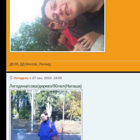
ДК 80, ДД-Анхоли, Леонид
Легодена
» 27 сен, 2010, 18:00
Легодена/сова/дерево/80лвл(Наташа)