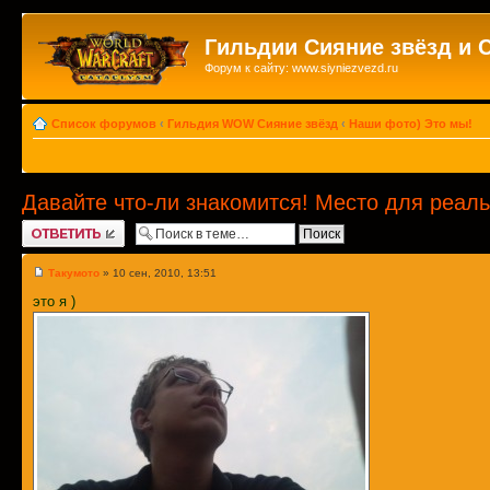
Гильдии Сияние звёзд и 
Форум к сайту: www.siyniezvezd.ru
Список форумов
‹
Гильдия WOW Сияние звёзд
‹
Наши фото) Это мы!
Давайте что-ли знакомится! Место для реал
Ответить
Такумото
» 10 сен, 2010, 13:51
это я )