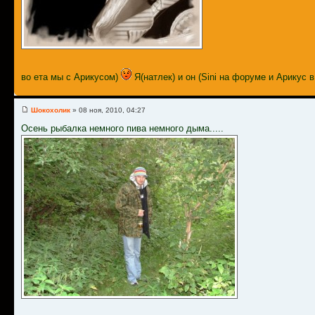
во ета мы с Арикусом)
Я(натлек) и он (Sini на форуме и Арикус в
Шокохолик
» 08 ноя, 2010, 04:27
Осень рыбалка немного пива немного дыма.....