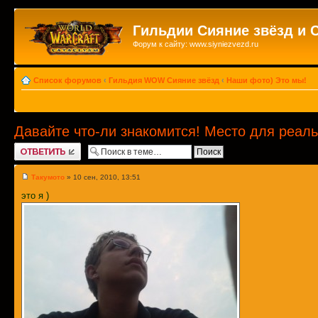
Гильдии Сияние звёзд и 
Форум к сайту: www.siyniezvezd.ru
Список форумов
‹
Гильдия WOW Сияние звёзд
‹
Наши фото) Это мы!
Давайте что-ли знакомится! Место для реал
Ответить
Такумото
» 10 сен, 2010, 13:51
это я )