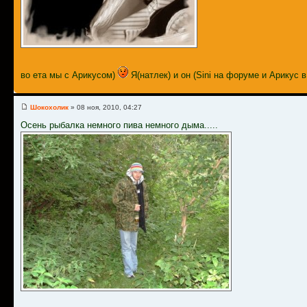
во ета мы с Арикусом)
Я(натлек) и он (Sini на форуме и Арикус в
Шокохолик
» 08 ноя, 2010, 04:27
Осень рыбалка немного пива немного дыма.....