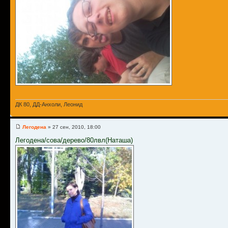
ДК 80, ДД-Анхоли, Леонид
Легодена
» 27 сен, 2010, 18:00
Легодена/сова/дерево/80лвл(Наташа)