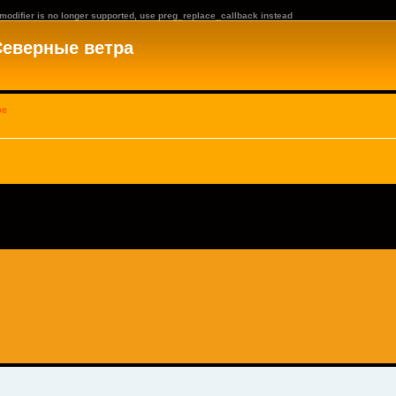
 modifier is no longer supported, use preg_replace_callback instead
Северные ветра
ое