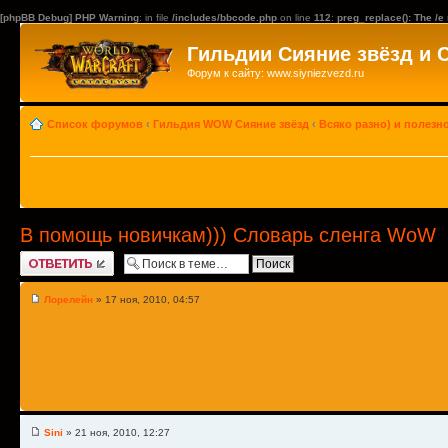
[phpBB Debug] PHP Warning
: in file
/includes/bbcode.php
on line
112
:
preg_replace(): The /e
Гильдии Сияние звёзд и 
Форум к сайту: www.siyniezvezd.ru
Список форумов
‹
Гильдия WOW Сияние звёзд
‹
Всяко разно) и полезн
В помощь новичкам))) Словарь сленга WoW
Ответить
Лорелейн
» 17 ноя, 2010, 04:57
Sini
» 21 ноя, 2010, 12:27