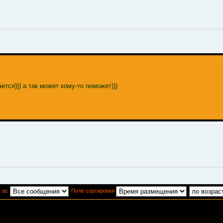
ется))) а так может кому-то поможет)))
 за:
Поле сортировки