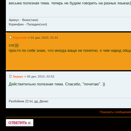
весьма полезная тема. теперь не будем говорить на разных языках)
Арикус - Воин(танк)
Коринфин - Паладин(хил)
Лорелейн
» 01 дек, 2010, 21:31
спс)))
просто по себе знаю, что иногда ваще не понятно, о чем народ обща
Зериус
» 08 дек, 2010, 03:52
Действительно полезная тема. Спасибо, "почитаю". ))
Разбойник 22 lvl, дд, Денис
Показать сообщения
Ответить