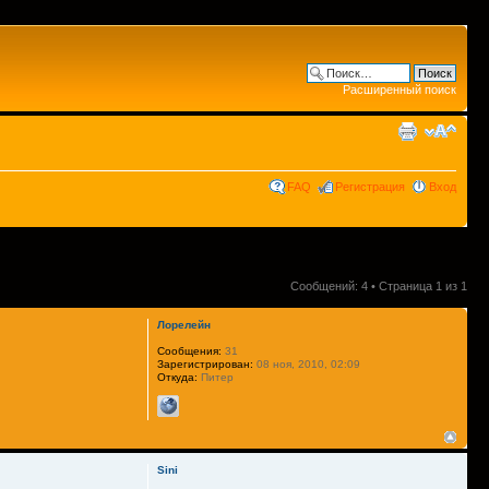
Расширенный поиск
FAQ
Регистрация
Вход
Сообщений: 4 • Страница
1
из
1
Лорелейн
Сообщения:
31
Зарегистрирован:
08 ноя, 2010, 02:09
Откуда:
Питер
Sini