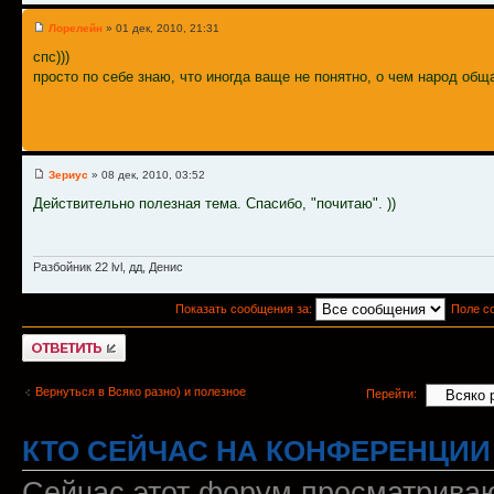
Лорелейн
» 01 дек, 2010, 21:31
спс)))
просто по себе знаю, что иногда ваще не понятно, о чем народ обща
Зериус
» 08 дек, 2010, 03:52
Действительно полезная тема. Спасибо, "почитаю". ))
Разбойник 22 lvl, дд, Денис
Показать сообщения за:
Поле с
Ответить
Вернуться в Всяко разно) и полезное
Перейти:
КТО СЕЙЧАС НА КОНФЕРЕНЦИИ
Сейчас этот форум просматриваю