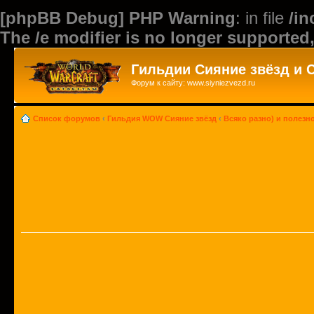
[phpBB Debug] PHP Warning
: in file
/i
The /e modifier is no longer supported
Гильдии Сияние звёзд и 
Форум к сайту: www.siyniezvezd.ru
Список форумов
‹
Гильдия WOW Сияние звёзд
‹
Всяко разно) и полезн