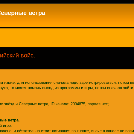
Северные ветра
ийский войс.
м языке, для использования сначала надо зарегистрироваться, потом вв
звука, то может помочь выход из программы и игры, потом сначала зайти 
е звёзд и Северные ветра, ID канала: 2094875, пароля нет;
ные ветра.
й игре.
ючено, и обязательно стоит активация по кнопке, иначе в канале не воз