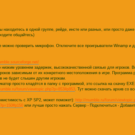
ы находитесь в одной группе, рейде, инсте или разных, или просто даже 
аходите общайтесь)
же можно проверить микрофон. Отключите все проигрыватели Winamp и д
umble.sourceforge.net/
о низким уровенем задержек, высококачественной связью для игроков. 
гроков зависимым от их конкретного местоположения в игре. Программа р
ов не будет слышен другим игрокам.
катор просто кладётся в папку с программой, это ссылка на скачку EXE
mumble.ru/forum/viewtopic.php?p=853#p853
. Тут можно скачать архив со вс
овмистимость с XP SP2, может поможет):
http://mumble.ru/forum/viewtopi
hp?p=150#p150
или лучше просто нажать Сервер - Подключиться - Добавит