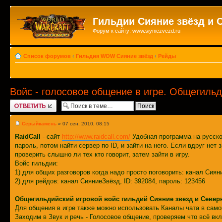
Гильдии Сияние звёзд и 
Форум к сайту: www.siyniezvezd.ru
Список форумов
‹
Гильдия WOW Сияние звёзд
‹
Рейды
Войс - голосовое общение в игре. Общегильд
Ответить
Серыйкамень
» 07 сен, 2010, 08:15
RaidCall
- сайт
http://www.raidcall.com/
Удобная программа на русско
пароль, потом найти сервер по ID, и зайти на него. Если вдруг нет 
проверить слышно ли тех кто говорит, затем зайти в игру.
Войс гильдии:
1) для общих разговоров когда надо просто поговорить: канал Сияни
2) для рейдов: канал СияниеЗвёзд, ID: 392084, пароль: 123456
Общегильдийский игровой войс гильдий Сияние звезд и Север
Для общения в игре также можно использовать Каналы чата в само
Заходим в Звук и речь - Голосовое общение, проверяем что всё вкл