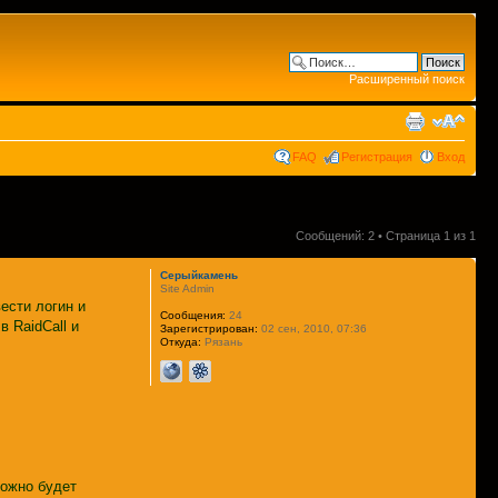
Расширенный поиск
FAQ
Регистрация
Вход
Сообщений: 2 • Страница
1
из
1
Серыйкамень
Site Admin
ести логин и
Сообщения:
24
в RaidCall и
Зарегистрирован:
02 сен, 2010, 07:36
Откуда:
Рязань
можно будет