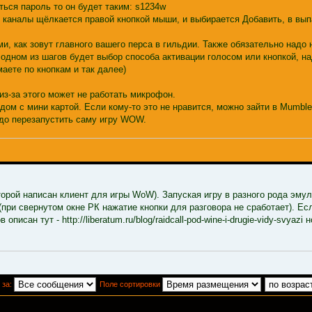
ться пароль то он будет таким: s1234w
 каналы щёлкается правой кнопкой мыши, и выбирается Добавить, в в
и, как зовут главного вашего перса в гильдии. Также обязательно надо 
а одном из шагов будет выбор способа активации голосом или кнопкой, н
аете по кнопкам и так далее)
з-за этого может не работать микрофон.
дом с мини картой. Если кому-то это не нравится, можно зайти в Mumble 
адо перезапустить саму игру WOW.
орой написан клиент для игры WoW). Запуская игру в разного рода эмул
ри свернутом окне РК нажатие кнопки для разговора не сработает). Есл
ан тут - http://liberatum.ru/blog/raidcall-pod-wine-i-drugie-vidy-svyazi н
 за:
Поле сортировки