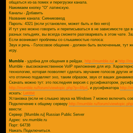
общаться из-за помех и перегрузки канала.
Нажимаем кнопку "O" латинскую.
Каналы - Добавить
Название канала: Сияниезвезд
Пароль: 4321 (если установлен, может быть и без него)
И тут уже можно говорить и переписываться в не зависимосте где в
разных гильдиях, вы всегда сможете разговаривать в этом чате. З
Если возникают проблемы со слышимостью голоса:
Звук и речь - Голосовое общение - должен быть включенным, тут 
игру.
Mumble
- удобна для общения в рейдах.
http://mumble.ru/
и
http://m
Mumble - высококачественное VoIP приложение для игр. Характерн
технологию, которая позволяет сделать звучание голосов других и
что отлично подавляет эхо, таким образом, звук от ваших динамик
Скачать можно тут: это последняя версия с русификатором, русифи
http://mumble.ru/forum/viewtopic.php?p=4#p4
, и русификатора
http://
искать:
Letitbit
Установка (если не слышно звука на Windows 7 можно включить с
Подключение к общему серверу
http://mumble.ru/forum/viewtopic.p
ввести:
Сервер: [Mumble.ru] Russian Public Server
Адрес: srv.mumble.ru
Порт: 64738
Нажать Подключиться.