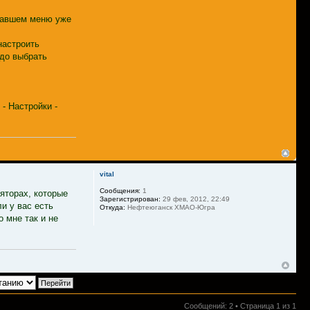
ыпавшем меню уже
настроить
адо выбрать
- Настройки -
vital
Сообщения:
1
яторах, которые
Зарегистрирован:
29 фев, 2012, 22:49
и у вас есть
Откуда:
Нефтеюганск ХМАО-Югра
о мне так и не
Сообщений: 2 • Страница
1
из
1