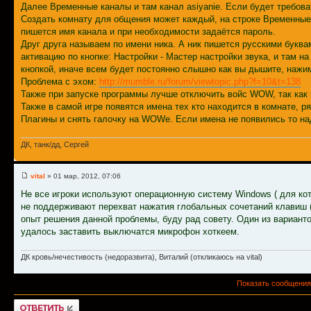
Далее Временные каналы и там канал asiyanie. Если будет требова
Создать комнату для общения может каждый, на строке Временные
пишется имя канала и при необходимости задаётся пароль.
Друг друга называем по имени ника. А ник пишется русскими буквам
активацию по кнопке: Настройки - Мастер настройки звука, и там н
кнопкой, иначе всем будет постоянно слышно как вы дышите, нажим
Проблема с эхом:
http://mumble.ru/forum/viewtopic.php?f=10&t=138
Также при запуске программы лучше отключить войс WOW, так как и
Также в самой игре появятся имена тех кто находится в комнате, ря
Плагины и снять галочку на WOWе. Если имена не появились то н
ДК, танк/дд, Сергей
vital
» 01 мар, 2012, 07:06
Не все игроки используют операционную систему Windows ( для кот
не поддерживают перехват нажатия глобальных сочетаний клавиш (п
опыт решения данной проблемы, буду рад совету. Один из вариантов опис
удалось заставить выключатся микрофон хоткеем.
ДК кровь/нечестивость (недоразвита), Виталий (откликаюсь на vital)
Показать сообщения
Ответить