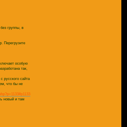
без группы, в
р. Перегрузите
Включает особую
азработана так,
 с русского сайта
ем, что бы не
c.php?p=1133#p1133
ь новый и там