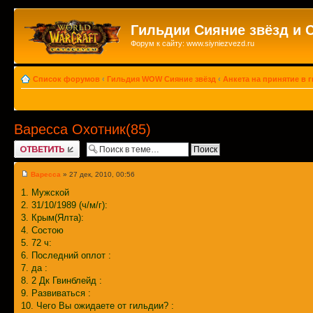
Гильдии Сияние звёзд и 
Форум к сайту: www.siyniezvezd.ru
Список форумов
‹
Гильдия WOW Сияние звёзд
‹
Анкета на принятие в 
Варесса Охотник(85)
Ответить
Варесса
» 27 дек, 2010, 00:56
1. Мужской
2. 31/10/1989 (ч/м/г):
3. Крым(Ялта):
4. Состою
5. 72 ч:
6. Последний оплот :
7. да :
8. 2 Дк Гвинблейд :
9. Развиваться :
10. Чего Вы ожидаете от гильдии? :