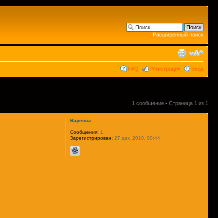
Расширенный поиск
FAQ
Регистрация
Вход
1 сообщение • Страница
1
из
1
Варесса
Сообщения:
1
Зарегистрирован:
27 дек, 2010, 00:44