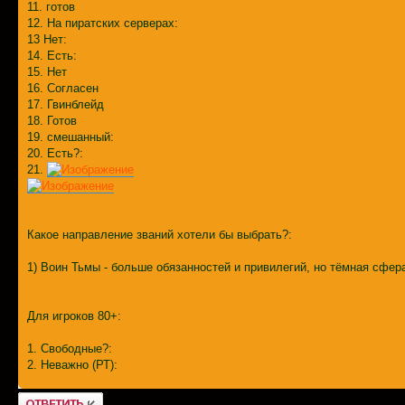
11. готов
12. На пиратских серверах:
13 Нет:
14. Есть:
15. Нет
16. Согласен
17. Гвинблейд
18. Готов
19. смешанный:
20. Есть?:
21.
Какое направление званий хотели бы выбрать?:
1) Воин Тьмы - больше обязанностей и привилегий, но тёмная сфер
Для игроков 80+:
1. Свободные?:
2. Неважно (РТ):
Ответить