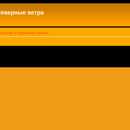
Северные ветра
гильдию, и повышение звания.