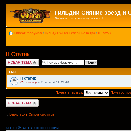
Гильдии Сияние звёзд и 
Форум к сайту: www.siyniezvezd.ru
Список форумов
‹
Гильдия WOW Северные ветра
‹
II Статик
II Статик
Новая тема
ТЕМЫ
II статик
Серыйлед
» 15 июл, 2011, 21:40
Показать темы за:
Поле сортир
Новая тема
Вернуться в Список форумов
КТО СЕЙЧАС НА КОНФЕРЕНЦИИ