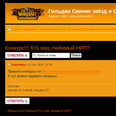
Гильдии Сияние звёзд и 
Форум к сайту: www.siyniezvezd.ru
Список форумов
‹
Конкурсы и акции
‹
Конкурс!!! Кто ваш любимый НИ
Конкурс!!! Кто ваш любимый НИП?
Ответить
Серыйлед
» 12 сен, 2011, 23:34
Правила конкурса на
http://www.siyniezvezd.ru/konkurs.html
А тут можно задавать вопросы.
Охотник
пов.зв/стр, Сергей, гильдия СЗ
Ответить
Вернуться в Конкурс!!! Кто ваш любимый НИП?