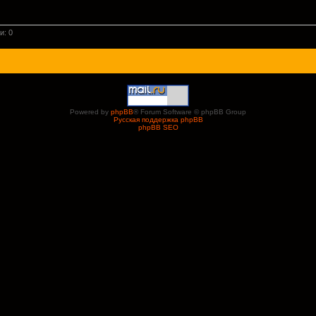
и: 0
Powered by
phpBB
® Forum Software © phpBB Group
Русская поддержка phpBB
phpBB SEO