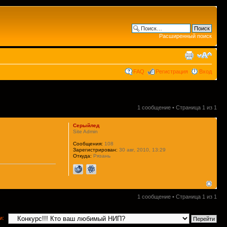
Расширенный поиск
FAQ
Регистрация
Вход
1 сообщение • Страница
1
из
1
Серыйлед
Site Admin
Сообщения:
108
Зарегистрирован:
30 авг, 2010, 13:29
Откуда:
Рязань
1 сообщение • Страница
1
из
1
и: