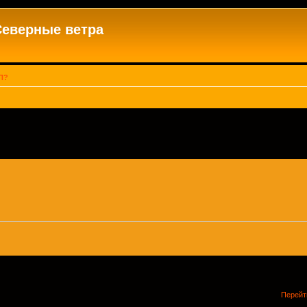
Северные ветра
П?
Перейт