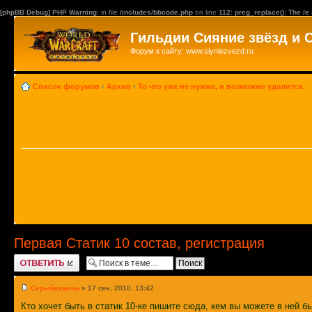
[phpBB Debug] PHP Warning
: in file
/includes/bbcode.php
on line
112
:
preg_replace(): The /e
Гильдии Сияние звёзд и 
Форум к сайту: www.siyniezvezd.ru
Список форумов
‹
Архив
‹
То что уже не нужно, и возможно удалится.
Первая Статик 10 состав, регистрация
Ответить
Серыйкамень
» 17 сен, 2010, 13:42
Кто хочет быть в статик 10-ке пишите сюда, кем вы можете в ней бы