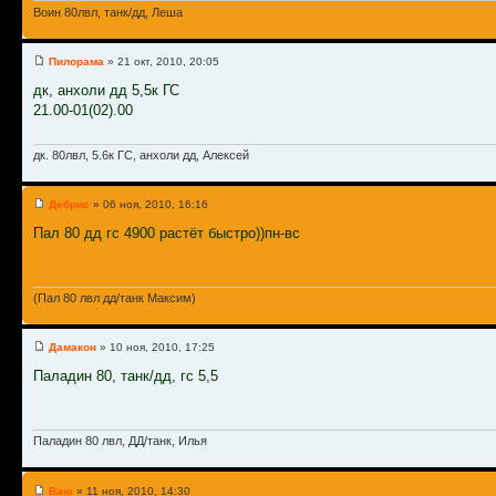
Воин 80лвл, танк/дд, Леша
Пилорама
» 21 окт, 2010, 20:05
дк, анхоли дд 5,5к ГС
21.00-01(02).00
дк. 80лвл, 5.6к ГС, анхоли дд, Алексей
Дебрис
» 06 ноя, 2010, 16:16
Пал 80 дд гс 4900 растёт быстро))пн-вс
(Пал 80 лвл дд/танк Максим)
Дамакон
» 10 ноя, 2010, 17:25
Паладин 80, танк/дд, гс 5,5
Паладин 80 лвл, ДД/танк, Илья
Ваю
» 11 ноя, 2010, 14:30