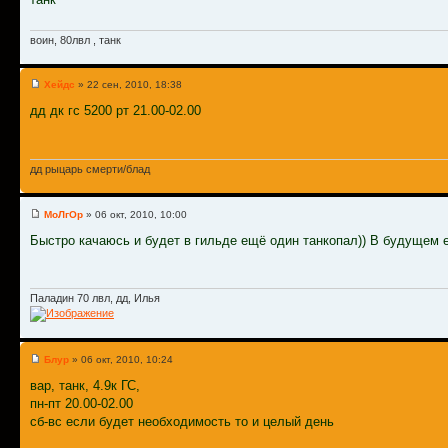
воин, 80лвл , танк
Хейдс
» 22 сен, 2010, 18:38
дд дк гс 5200 рт 21.00-02.00
дд рыцарь смерти/блад
МоЛгОp
» 06 окт, 2010, 10:00
Быстро качаюсь и будет в гильде ещё один танкопал)) В будущем е
Паладин 70 лвл, дд, Илья
Блур
» 06 окт, 2010, 10:24
вар, танк, 4.9к ГС,
пн-пт 20.00-02.00
сб-вс если будет необходимость то и целый день