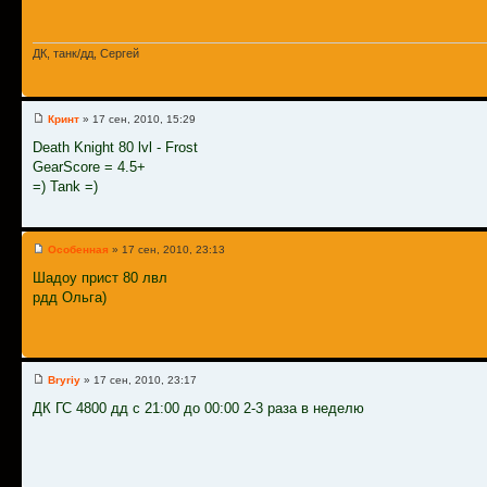
ДК, танк/дд, Сергей
Кринт
» 17 сен, 2010, 15:29
Death Knight 80 lvl - Frost
GearScore = 4.5+
=) Tank =)
Особенная
» 17 сен, 2010, 23:13
Шадоу прист 80 лвл
рдд Ольга)
Bryriy
» 17 сен, 2010, 23:17
ДК ГС 4800 дд с 21:00 до 00:00 2-3 раза в неделю