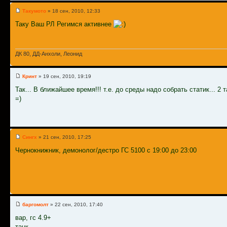
Такумото
» 18 сен, 2010, 12:33
Таку Ваш РЛ Регимся активнее
ДК 80, ДД-Анхоли, Леонид
Кринт
» 19 сен, 2010, 19:19
Так... В ближайшее время!!! т.е. до среды надо собрать статик... 2 
=)
Сингх
» 21 сен, 2010, 17:25
Чернокнижник, демонолог/дестро ГС 5100 с 19:00 до 23:00
баргомолт
» 22 сен, 2010, 17:40
вар, гс 4.9+
танк