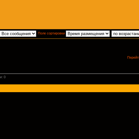
Поле сортировки
Перейт
и: 0
Powered by
phpBB
® Forum Software © phpBB Group
Русская поддержка phpBB