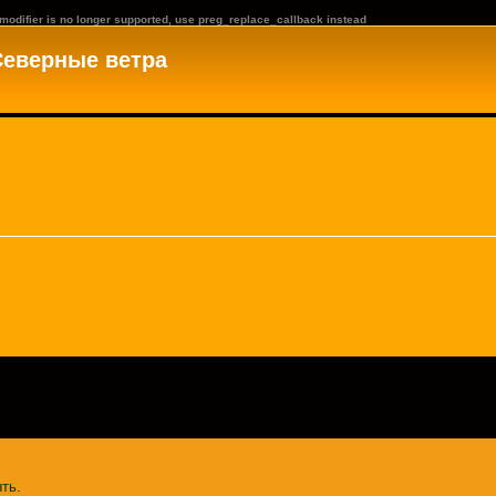
 modifier is no longer supported, use preg_replace_callback instead
Северные ветра
ть.