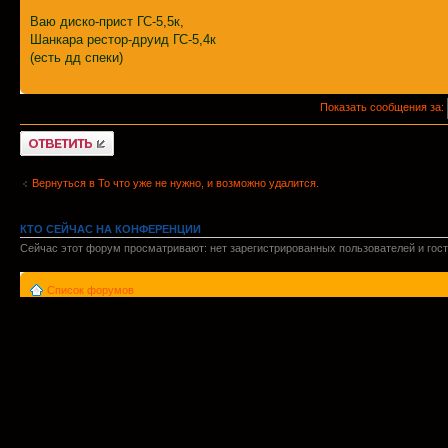
Ваю диско-прист ГС-5,5к,
Шанкара рестор-друид ГС-5,4к
(есть дд спеки)
Показать сообщения за:
Ответить
Вернуться в То что уже не нужно, и возможно удалится.
КТО СЕЙЧАС НА КОНФЕРЕНЦИИ
Сейчас этот форум просматривают: нет зарегистрированных пользователей и гост
Список форумов