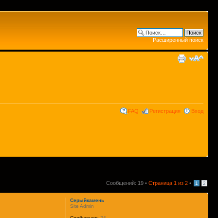
Расширенный поиск
FAQ
Регистрация
Вход
Сообщений: 19 •
Страница
1
из
2
•
1
2
Серыйкамень
Site Admin
Сообщения:
24