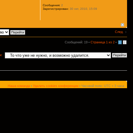
Сообщения:
2
Зарегистрирован:
30 окт, 2010, 15:09
След.
Сообщений: 19 •
Страница
1
из
2
•
1
2
и:
Наша команда
•
Удалить cookies конференции
• Часовой пояс: UTC + 3 часа