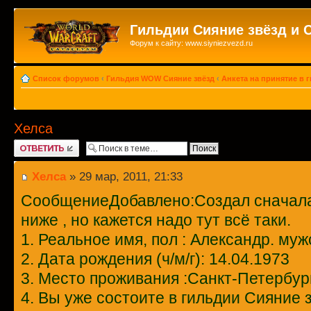
Гильдии Сияние звёзд и 
Форум к сайту: www.siyniezvezd.ru
Список форумов
‹
Гильдия WOW Сияние звёзд
‹
Анкета на принятие в 
Хелса
Ответить
Хелса
» 29 мар, 2011, 21:33
СообщениеДобавлено:Создал сначала 
ниже , но кажется надо тут всё таки.
1. Реальное имя, пол : Александр. муж
2. Дата рождения (ч/м/г): 14.04.1973
3. Место проживания :Санкт-Петербур
4. Вы уже состоите в гильдии Сияние з