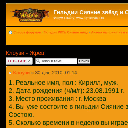
Гильдии Сияние звёзд и 
Форум к сайту: www.siyniezvezd.ru
Список форумов
‹
Гильдия WOW Сияние звёзд
‹
Анкета на принятие в 
Клоузи - Жрец
Ответить
Клоузи
» 30 дек, 2010, 01:14
1. Реальное имя, пол : Кирилл, муж.
2. Дата рождения (ч/м/г): 23.08.1991 г.
3. Место проживания : г. Москва
4. Вы уже состоите в гильдии Сияние з
Состою.
5. Сколько времени в неделю вы играе