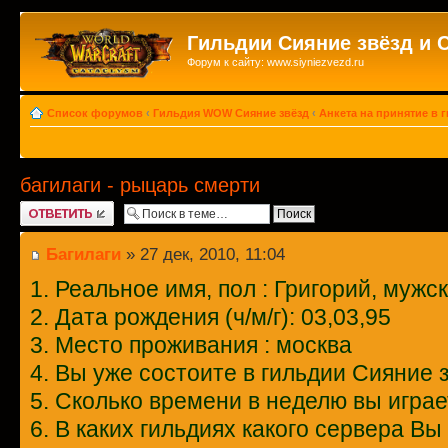
Гильдии Сияние звёзд и 
Форум к сайту: www.siyniezvezd.ru
Список форумов
‹
Гильдия WOW Сияние звёзд
‹
Анкета на принятие в 
багилаги - рыцарь смерти
Ответить
Багилаги
» 27 дек, 2010, 11:04
1. Реальное имя, пол : Григорий, мужск
2. Дата рождения (ч/м/г): 03,03,95
3. Место проживания : москва
4. Вы уже состоите в гильдии Сияние 
5. Сколько времени в неделю вы играе
6. В каких гильдиях какого сервера Вы