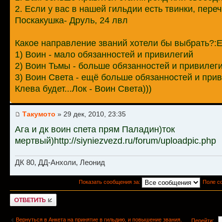
2. Если у вас в нашей гильдии есть твинки, пере
Поскакушка- Друль, 24 лвл
Какое направление званий хотели бы выбрать?:Ес
1) Воин - мало обязанностей и привилегий
2) Воин Тьмы - больше обязанностей и привилеги
3) Воин Света - ещё больше обязанностей и прив
Клева будет...Лок - Воин Света)))
Такумото
» 29 дек, 2010, 23:35
Ага и дк воин спета прям Паладин)ток
мертвый)http://siyniezvezd.ru/forum/uploadpic.php
ДК 80, ДД-Анхоли, Леонид
Показать сообщения за:
Поле с
Ответить
Вернуться в Анкета на принятие в гильдию, и повышение звания.
Перейти: