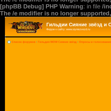
[phpBB Debug] PHP Warning
: in file
/i
The /e modifier is no longer supported
Гильдии Сияние звёзд и 
Форум к сайту: www.siyniezvezd.ru
Список форумов
‹
Гильдия WOW Сияние звёзд
‹
Опросы и голосовани