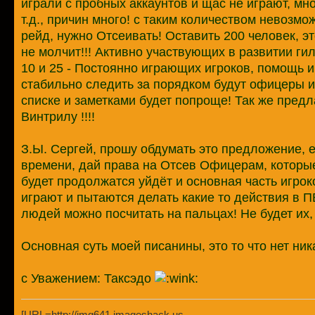
играли с пробных аккаунтов и щас не играют, мн
т.д., причин много! с таким количеством невозм
рейд, нужно Отсеивать! Оставить 200 человек, это
не молчит!!! Активно участвующих в развитии ги
10 и 25 - Постоянно играющих игроков, помощь и
стабильно следить за порядком будут офицеры и
списке и заметками будет попроще! Так же предл
Винтрилу !!!!
З.Ы. Сергей, прошу обдумать это предложение, ес
времени, дай права на Отсев Офицерам, которые 
будет продолжатся уйдёт и основная часть игроко
играют и пытаются делать какие то действия в П
людей можно посчитать на пальцах! Не будет их, и
Основная суть моей писанины, это то что нет ни
с Уважением: Таксэдо
[URL=http://img641.imageshack.us