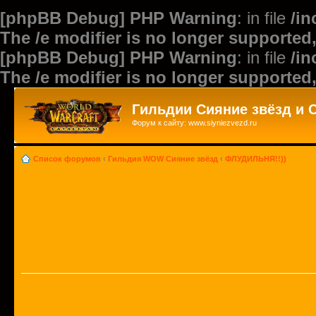
[phpBB Debug] PHP Warning
: in file
/i
The /e modifier is no longer supported
[phpBB Debug] PHP Warning
: in file
/i
The /e modifier is no longer supported
Гильдии Сияние звёзд и 
Форум к сайту: www.siyniezvezd.ru
Список форумов
‹
Гильдия WOW Сияние звёзд
‹
ФЛУДИЛЬНЯ!!))