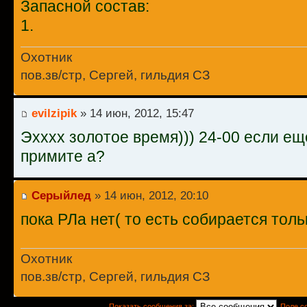
Запасной состав:
1.
Охотник
пов.зв/стр, Сергей, гильдия СЗ
evilzipik
» 14 июн, 2012, 15:47
Эхххх золотое время))) 24-00 если ещ
примите а?
Серыйлед
» 14 июн, 2012, 20:10
пока РЛа нет( то есть собирается толь
Охотник
пов.зв/стр, Сергей, гильдия СЗ
Показать сообщения за:
Поле с