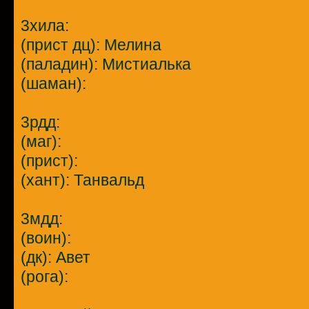
3хила:
(прист дц): Мелина
(паладин): Мистиалька
(шаман):
3рдд:
(маг):
(прист):
(хант): Танвальд
3мдд:
(воин):
(дк): Авет
(рога):