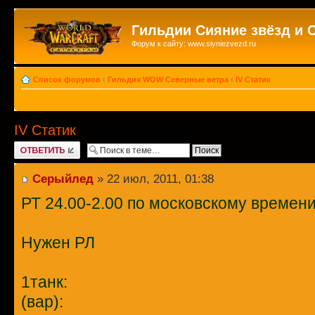
Гильдии Сияние звёзд и 
Форум к сайту: www.siyniezvezd.ru
Список форумов
‹
Гильдия WOW Северные ветра
‹
IV Статик
IV Статик
Ответить
Серыйлед
» 22 июл, 2011, 01:38
РТ 24.00-2.00 по московскому времени
Нужен РЛ
1танк:
(вар):