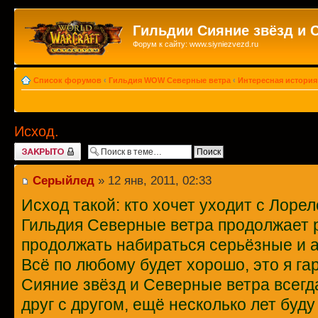
Гильдии Сияние звёзд и 
Форум к сайту: www.siyniezvezd.ru
Список форумов
‹
Гильдия WOW Северные ветра
‹
Интересная история
Исход.
Закрыто
Серыйлед
» 12 янв, 2011, 02:33
Исход такой: кто хочет уходит с Лорел
Гильдия Северные ветра продолжает р
продолжать набираться серьёзные и 
Всё по любому будет хорошо, это я га
Сияние звёзд и Северные ветра всегд
друг с другом, ещё несколько лет буду