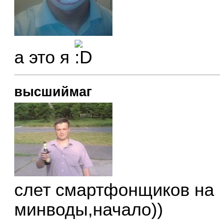
а это я
высшиймаг
слет смартфонщиков на
минводы,начало))