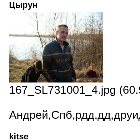
Цырун
167_SL731001_4.jpg (60.
Андрей,Спб,рдд,дд,друи
kitse