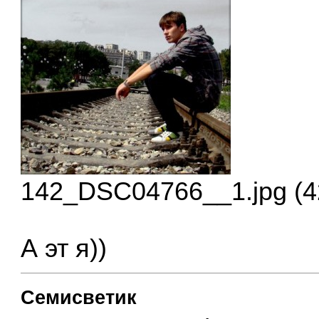
142_DSC04766__1.jpg (4
А эт я))
Семисветик