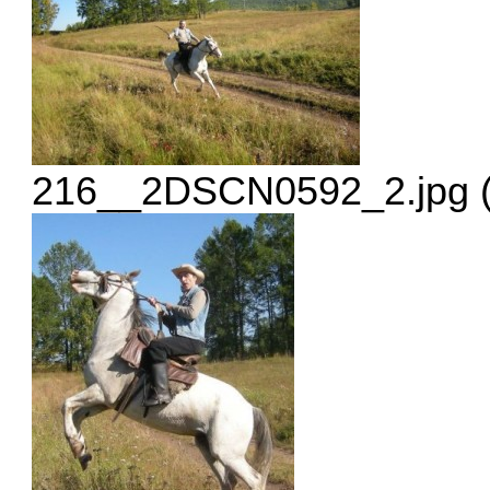
216__2DSCN0592_2.jpg (