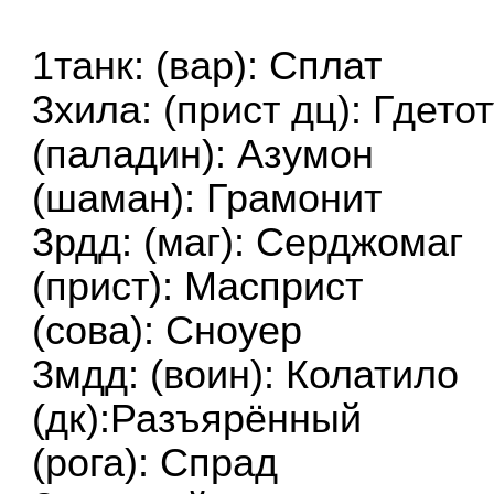
1танк: (вар): Сплат
3хила: (прист дц): Гдетот
(паладин): Азумон
(шаман): Грамонит
3рдд: (маг): Серджомаг
(прист): Масприст
(сова): Сноуер
3мдд: (воин): Колатило
(дк):Разъярённый
(рога): Спрад