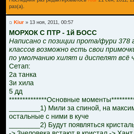
раз(а).
Kiur
» 13 ноя, 2011, 00:57
МОРХОК С ПТР - 1й БОСС
Написано с позиции прота/фури 378 г
классов возможно есть свои примочк
по умолчанию хилят и диспелят всё 
Сетап:
2а танка
3и хила
5 дд
**************Основные моменты*********
________1) Мили за спиной, на макси
остальные с ними в куче
________2) Будут появляться криста
-> 3человека встают в кристал -> Хант,