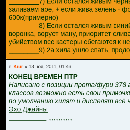
________7) Если остался живым черны
заливаем аое, + если жива зелень - фо
600к(примерно)
________8) Если остался живым синий
воронка, ворует ману, приоритет слив
убийством все кастеры сбегаются к не
________9) 2а хила ушло спать, прод
Kiur
» 13 ноя, 2011, 01:46
КОНЕЦ ВРЕМЕН ПТР
Написано с позиции прота/фури 378 г
классов возможно есть свои примочк
по умолчанию хилят и диспелят всё 
Эхо Джайны
__________ ,,,,,,,,,,,,,,