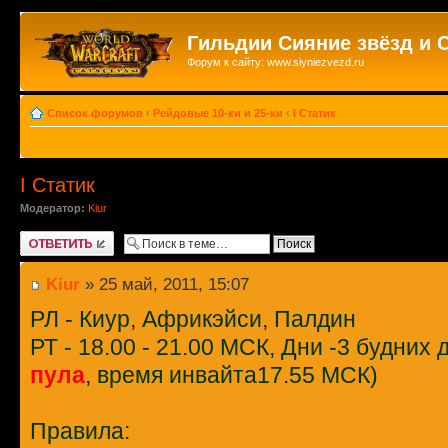
Гильдии Сияние звёзд и 
Форум к сайту: www.siyniezvezd.ru
Список форумов
‹
Рейдовые 10-ки и 25-ки
‹
I Статик
I Статик
Модератор:
Kiur
Ответить
Kiur
» 25 май, 2011, 15:07
РЛ - Киур, Африкэйси, Палдин
РТ - 18.00 - 21.00 МСК, Дни -3 будних д
пула
, время инвайта17.55 МСК)
Правила: