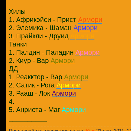
Хилы
1. Африкэйси - Прист
Армори
2. Элемика - Шаман
Армори
3. Прайкли - Друид
Армори
Танки
1. Палдин - Паладин
Армори
2. Киур - Вар
Армори
ДД
1. Реакктор - Вар
Армори
2. Сатик - Рога
Армори
3. Рааш - Лок
Армори
4.
5. Анриета - Маг
Армори
__________
Последний раз редактировалось
Kiur
21 сен, 2011, 2