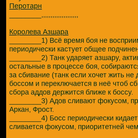
Перотарн
________,,,,,,,,,,,,,,,,,,,,
Королева Азшара
________1) Всё время боя не восприим
периодически кастует общее подчинени
________2) Танк ударяет азшару, акти
остальные в процессе боя, собираютс
за сбивание (танк если хочет жить не д
боссом и переключается в неё чтоб сбит
сбора аддов держится ближе к боссу.
________3) Адов сливают фокусом, пр
Аркан, Фрост.
________4) Босс периодически кидает 
сливается фокусом, приоритетней чем