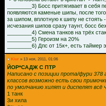
________3) Босс притягивает в себя п
появляются каменые шипы, после того 
за шипом, вплотную к шипу не стоять 
исчезания шипов сразу таунт, босс беж
________4) Смена танков на трёх ста
________5) Героизм на 20%
________6) Дпс от 15к+, есть таймер э
Kiur
» 13 ноя, 2011, 01:06
ЙОР*САДЖ С ПТР
Написано с позиции прота/фури 378 г
классов возможно есть свои примочк
по умолчанию хилят и диспелят всё 
1 танк
3и хила