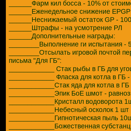
______Фарм кил босса - 10% от стоим
______Еженедельное снижение EPGP
______Неснижаемый остаток GP - 10
______Штрафы - на усмотрение РЛ
______Дополнительные награды:
________Выполнение ги испытания - 
________Отсылать игровой почтой пе
письма "Для ГБ":
____________ Стак рыбы в ГБ для уго
____________ Фласка для котла в ГБ -
____________Стак яда для котла в ГБ 
____________Эпик БоЕ шмот - равноз
____________Кристалл водоворота 1ш
____________Небесный осколок 1 шт 
____________Гипнотическая пыль 10ш
____________Божественная субстанци