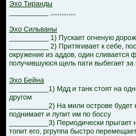
Эхо Тиранды
__________ ,,,,,,,,,,,,,,
Эхо Сильваны
__________ 1) Пускает огненую дорож
__________ 2) Притягивает к себе, по
окружение из аддов, один сливается 
получившуюся щель пати выбегает за
Эхо Бейна
__________1) Мдд и танк стоят на одн
другом
__________2) На мили острове будет 
поднимает и лупит им по боссу
__________3) Периодически прыгает 
топит его, ргруппа быстро перемещае