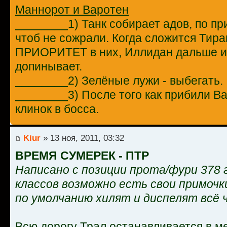
Маннорот и Варотен
________1) Танк собирает адов, по п
чтоб не сожрали. Когда сложится Тиран
ПРИОРИТЕТ в них, Иллидан дальше и
допинывает.
________2) Зелёные лужи - выбегать.
________3) После того как прибили Ва
клинок в босса.
Kiur
» 13 ноя, 2011, 03:32
ВРЕМЯ СУМЕРЕК - ПТР
Написано с позиции прота/фури 378 г
классов возможно есть свои примочк
по умолчанию хилят и диспелят всё 
Всю дорогу Трал останавливается в м