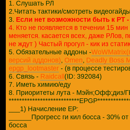
1. Слушать РЛ
2.Читать тактики/смотреть видеогайд
3.
Если нет возможности быть к РТ 
4. Кто не появляется в течении 15 мин
меняется. касается всех, даже РЛов, 
не ждут ) Частый прогул - кик из стати
5. Обязательные аддоны -
WoWMatrix(
версий аддонов)
,
Omen
,
Deadly Boss 
epgp_lootmaster
- (в процессе тестиро
6. Связь -
Raidcall
(ID: 392084)
7. Иметь химию/еду
8. Приоритеты лута - Мэйн;Офф;диз/ГБ
***************************EPGP*************
___1) Начисление ЕР:
______Прогресс ги кил босса - 30% от
босса