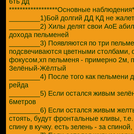
6ть дд
******************Основные наблюдения**
________1)Бой долгий ДД КД не жале
________2) Хилы делят свои АоЕ абил
дохода пельменей
________3) Появляются по три пельме
подсвечиваются цветными столбами, 
фокусом,хп пельменя - примерно 2м, 
Зелёный-Жёлтый
________4) После того как пельмени д
рейда
________5) Если остался живым зелё
6метров
________6) Если остался живым желты
стоять, будут фронтальные кливы, т.е.
спину в кучку. есть зелень - за спиной